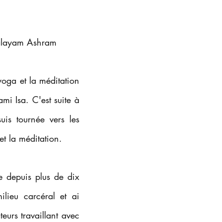
Isalayam Ashram
yoga et la méditation
mi Isa. C'est suite à
is tournée vers les
t la méditation.
re depuis plus de dix
lieu carcéral et ai
urs travaillant avec