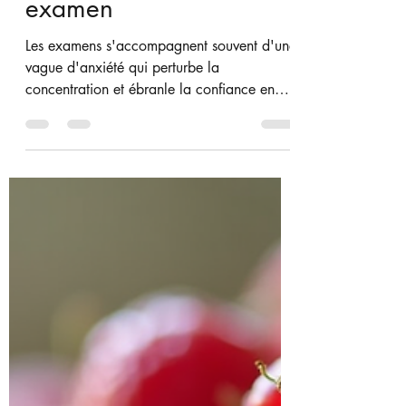
5 exercices de
respiration pour réduire
le stress avant un
examen
Les examens s'accompagnent souvent d'une
vague d'anxiété qui perturbe la
concentration et ébranle la confiance en
soi. Lorsque le mental s'emballe et que le
cœur s'accélère, il devient difficile de
réfléchir clairement ou de se souvenir de ce
que l'on a étudié. La bonne nouvelle, c'est
que de simples exercices de respiration
peuvent calmer les nerfs, améliorer la
concentration et vous aider à entrer dans la
salle d'examen avec davantage de