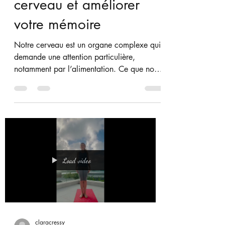
claracressy
13 juin
3 min de lecture
Les meilleurs aliments
pour booster votre
cerveau et améliorer
votre mémoire
Notre cerveau est un organe complexe qui
demande une attention particulière,
notamment par l’alimentation. Ce que nous
mangeons influence directement notre
concentration, notre mémoire et notre
capacité à apprendre. Certains aliments,
appelés brain food, contiennent des