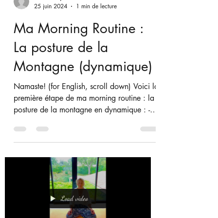
nutriments essentiels qui favorisent la santé
cérébrale. Découvrons ensemble quels sont
ces aliments et comment les intégrer
Load video
facilement dans votre quotidien grâce à
trois recettes vegan simples et savoureuses.
claracressy
25 juin 2024
1 min de lecture
Ma Morning Routine :
La posture de la
Montagne (dynamique)
Namaste! (for English, scroll down) Voici la
première étape de ma morning routine : la
posture de la montagne en dynamique : -