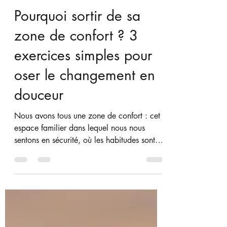
claracressy
22 juin
3 min de lecture
Pourquoi sortir de sa
zone de confort ? 3
exercices simples pour
oser le changement en
douceur
Nous avons tous une zone de confort : cet
espace familier dans lequel nous nous
sentons en sécurité, où les habitudes sont
bien installées et où les risques semblent
limités. Si cette zone est rassurante, elle
peut aussi devenir une prison invisible. À
force de répéter les mêmes schémas, nous
limitons nos expériences, notre confiance en